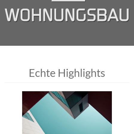
Togg
navig
Echte Highlights